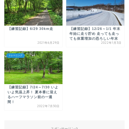
【練習記録】6/29 30km走
【練習記録】12/26～1/1 年末
年始に走り貯め 走っても走っ
ても体重増加の恐ろしい年末
2021年6月29日
2022年1月3日
トレーニング
【練習記録】7/24～7/30 いよ
いよ気温上昇！ 夏本番に迎え
るハーフマラソン前の一週
間！
2022年7月30日
スポンサーリンク