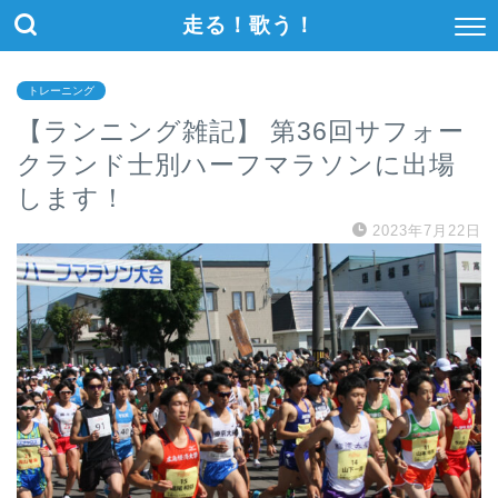
走る！歌う！
トレーニング
【ランニング雑記】 第36回サフォー
クランド士別ハーフマラソンに出場
します！
2023年7月22日