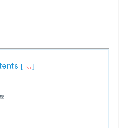
！
tents
[
]
hide
歴