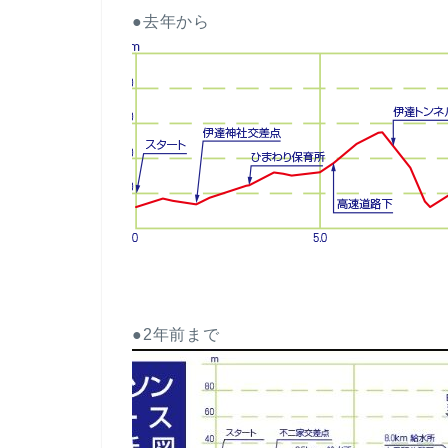
●去年から
●2年前まで