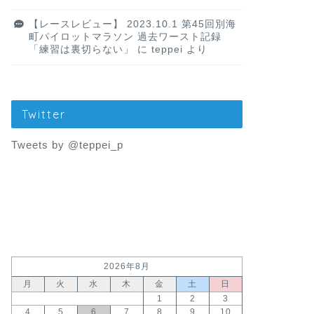
【レースレビュー】 2023.10.1 第45回別海
町パイロットマラソン 過去ワースト記録
「練習は裏切らない」
に
teppei
より
Twitter
Tweets by @teppei_p
2026年8月
月
火
水
木
金
土
日
1
2
3
4
5
6
7
8
9
10