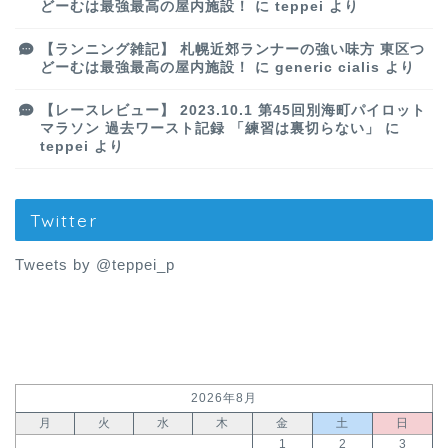
どーむは最強最高の屋内施設！
に
teppei
より
【ランニング雑記】 札幌近郊ランナーの強い味方 東区つ
どーむは最強最高の屋内施設！
に
generic cialis
より
【レースレビュー】 2023.10.1 第45回別海町パイロット
マラソン 過去ワースト記録 「練習は裏切らない」
に
teppei
より
Twitter
Tweets by @teppei_p
2026年8月
月
火
水
木
金
土
日
1
2
3