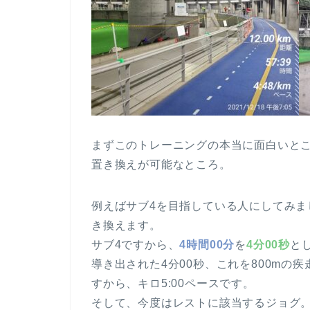
まずこのトレーニングの本当に面白いと
置き換えが可能なところ。
例えばサブ4を目指している人にしてみま
き換えます。
サブ4ですから、
4時間00分
を
4分00秒
と
導き出された4分00秒、これを800mの疾
すから、キロ5:00ペースです。
そして、今度はレストに該当するジョグ。こ