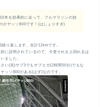
×10本を効果的に走って、フルマラソンの効
がヤッソ800です！(はしょりすぎ)
0回繰り返します。合計12kmです。
体的に説明されているので、今更それを上回れるは
まいました。
い(笑)サブ3でもサブエガ(2時間50分)でもな
ッソ800がある(はず)なのです。