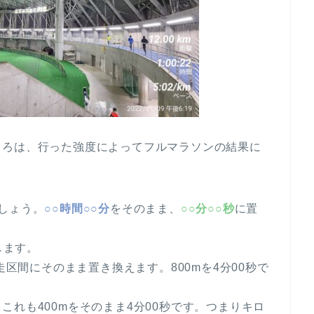
ころは、行った強度によってフルマラソンの結果に
しょう。
○○時間○○分
をそのまま、
○○分○○秒
に置
します。
走区間にそのまま置き換えます。800mを4分00秒で
れも400mをそのまま4分00秒です。つまりキロ