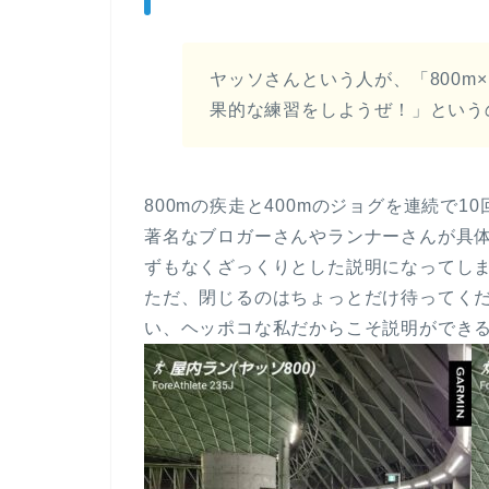
ヤッソさんという人が、「800m
果的な練習をしようぜ！」というの
800mの疾走と400mのジョグを連続で1
著名なブロガーさんやランナーさんが具
ずもなくざっくりとした説明になってし
ただ、閉じるのはちょっとだけ待ってくださ
い、ヘッポコな私だからこそ説明ができるヤ