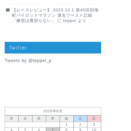
【レースレビュー】 2023.10.1 第45回別海
町パイロットマラソン 過去ワースト記録
「練習は裏切らない」
に
teppei
より
Twitter
Tweets by @teppei_p
2026年8月
月
火
水
木
金
土
日
1
2
3
4
5
6
7
8
9
10