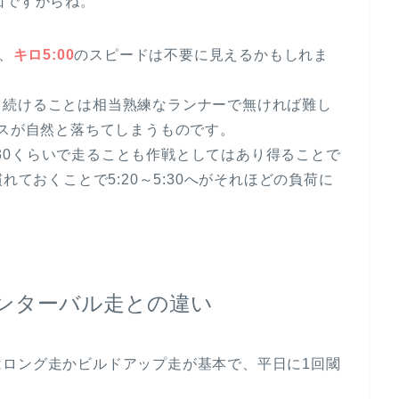
回ですからね。
、
キロ5:00
のスピードは不要に見えるかもしれま
り続けることは相当熟練なランナーで無ければ難し
ースが自然と落ちてしまうものです。
5:30くらいで走ることも作戦としてはあり得ることで
れておくことで5:20～5:30へがそれほどの負荷に
インターバル走との違い
はロング走かビルドアップ走が基本で、平日に1回閾