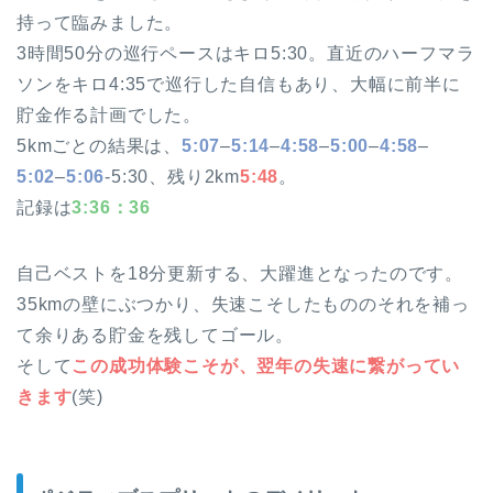
持って臨みました。
3時間50分の巡行ペースはキロ5:30。直近のハーフマラ
ソンをキロ4:35で巡行した自信もあり、大幅に前半に
貯金作る計画でした。
5kmごとの結果は、
5:07
–
5:14
–
4:58
–
5:00
–
4:58
–
5:02
–
5:06
-5:30、残り2km
5:48
。
記録は
3:36：36
自己ベストを18分更新する、大躍進となったのです。
35kmの壁にぶつかり、失速こそしたもののそれを補っ
て余りある貯金を残してゴール。
そして
この成功体験こそが、翌年の失速に繋がってい
きます
(笑)