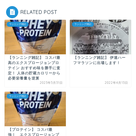
RELATED POST
ランニング雑記
ランニング雑記
【ランニング雑記】 コスパ最
【ランニング雑記】 伊達ハー
高のエクスプロージョンプロ
フマラソンに出場します！
テイン おすすめ味を勝手に査
定！ 人体の貯蔵カロリーから
必要栄養量を逆算
2023年5月31日
2022年4月13日
ランニング雑記
【プロテイン】 コスパ最
強！ エクスプロージョンプ