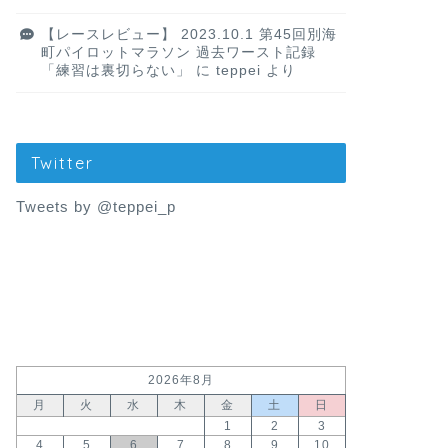
【レースレビュー】 2023.10.1 第45回別海
町パイロットマラソン 過去ワースト記録
「練習は裏切らない」
に
teppei
より
Twitter
Tweets by @teppei_p
2026年8月
月
火
水
木
金
土
日
1
2
3
4
5
6
7
8
9
10