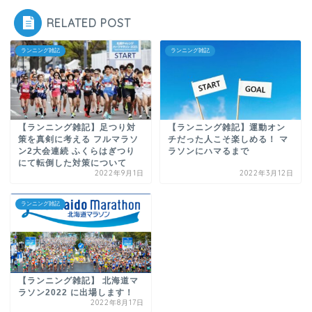
RELATED POST
ランニング雑記
ランニング雑記
【ランニング雑記】足つり対
【ランニング雑記】運動オン
策を真剣に考える フルマラソ
チだった人こそ楽しめる！ マ
ン2大会連続 ふくらはぎつり
ラソンにハマるまで
にて転倒した対策について
2022年9月1日
2022年3月12日
ランニング雑記
【ランニング雑記】 北海道マ
ラソン2022 に出場します！
2022年8月17日