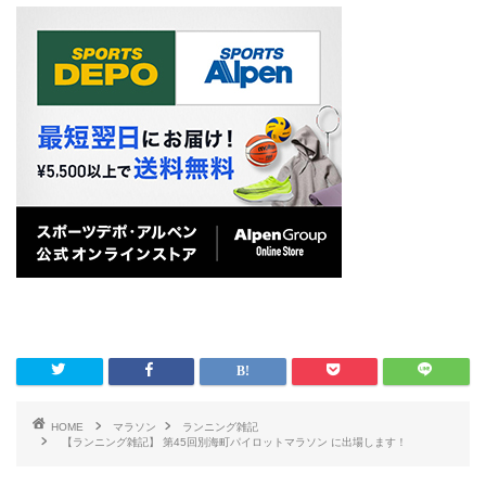
HOME
マラソン
ランニング雑記
【ランニング雑記】 第45回別海町パイロットマラソン に出場します！