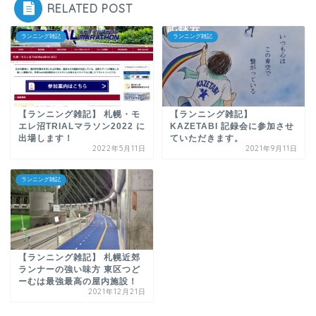
RELATED POST
ランニング雑記
ランニング雑記
【ランニング雑記】 札幌・モ
【ランニング雑記】
エレ沼TRIALマラソン2022 に
KAZETABI 記録会に参加させ
出場します！
ていただきます。
2022年5月11日
2021年9月11日
ランニング雑記
【ランニング雑記】 札幌近郊
ランナーの強い味方 東区つど
ーむは最強最高の屋内施設！
2021年12月21日